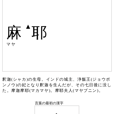
▲
麻
耶
マヤ
釈迦(シャカ)の生母。インドの城主、浄飯王(ジョウポ
ンノウ)の妃となり釈迦を生んだが、その七日後に没し
た。摩迦摩耶(マカマヤ)。摩耶夫人(マヤブニン)。
言葉の最初の漢字