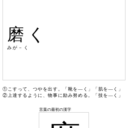
磨く
みが－く
①こすって、つやを出す。「靴を―く」「肌を―く」
②上達するように、物事に励み努める。「技を―く」
言葉の最初の漢字