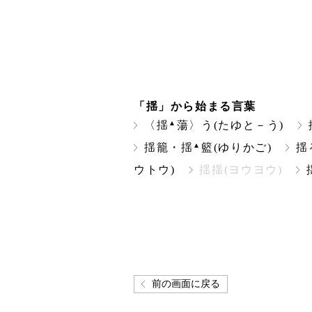
「揺」から始まる言葉
▲
〈揺
蕩〉う(たゆと－う)
▲
揺籠・揺
籃(ゆりかご)
揺
ウトウ)
揺揺(ヨウヨウ)
前の画面に戻る