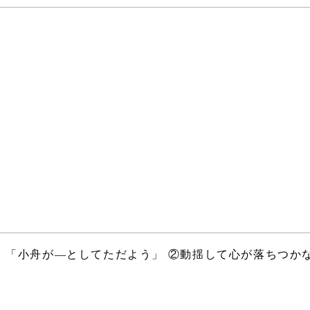
。「小舟が―としてただよう」 ②動揺して心が落ちつか