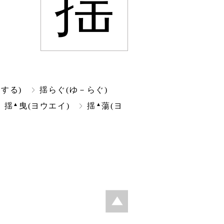
揺
する)
揺らぐ(ゆ－らぐ)
▲
▲
揺
曳(ヨウエイ)
揺
蕩(ヨ