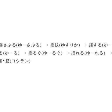
揺さぶる(ゆ－さぶる)
揺蚊(ゆすりか)
揺する(ゆ－
る(ゆ－る)
揺るぐ(ゆ－るぐ)
揺れる(ゆ－れる)
▲
揺
籃(ヨウラン)