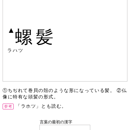
▲
螺髪
ラハツ
①ちぢれて巻貝の殻のような形になっている髪。 ②仏
像に特有な頭髪の形式。
「ラホツ」とも読む。
言葉の最初の漢字