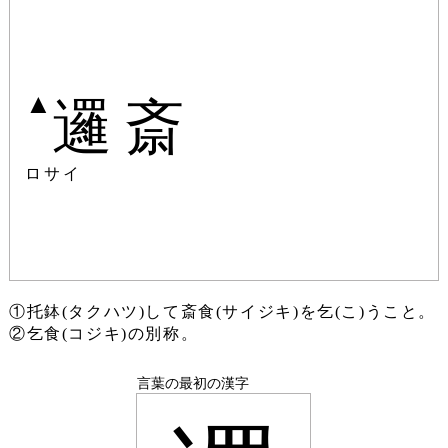
▲
邏斎
ロサイ
①托鉢(タクハツ)して斎食(サイジキ)を乞(こ)うこと。
②乞食(コジキ)の別称。
言葉の最初の漢字