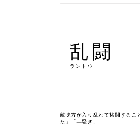
乱闘
ラントウ
敵味方が入り乱れて格闘するこ
た」「―騒ぎ」