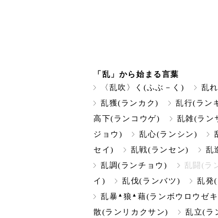
「乱」から始まる言葉
〈乱吹〉く(ふぶ－く)
乱れ
乱獲(ランカク)
乱行(ラン
高下(ランコウゲ)
乱雑(ラン
ジョウ)
乱心(ランシン)
セイ)
乱戦(ランセン)
乱
乱調(ランチョウ)
乱闘(ラ
イ)
乱伐(ランバツ)
乱発
▲
▲
乱暴
狼
藉(ランボウロウゼキ
散(ランリカクサン)
乱立(ラ