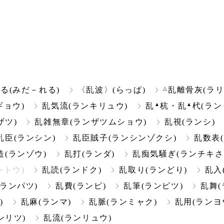
△
る(みだ－れる)
〈乱波〉(らっぱ)
乱離骨灰(ラリ
▲
▲
ギョウ)
乱気流(ランキリュウ)
乱
杭・乱
杙(ラン
ザツ)
乱雑無章(ランザツムショウ)
乱視(ランシ)
乱臣(ランシン)
乱臣賊子(ランシンゾクシ)
乱数表
造(ランゾウ)
乱打(ランダ)
乱痴気騒ぎ(ランチキさ
ントウ)
乱読(ランドク)
乱取り(ランどり)
乱入
(ランパツ)
乱費(ランピ)
乱筆(ランピツ)
乱舞(
)
乱麻(ランマ)
乱脈(ランミャク)
乱用(ランヨ
ンリツ)
乱流(ランリュウ)