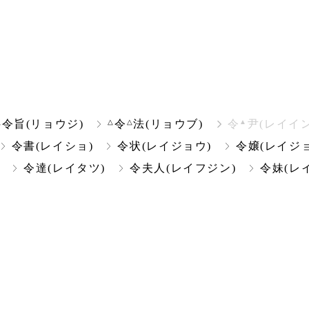
△
△
△
▲
令旨(リョウジ)
令
法(リョウブ)
令
尹(レイイン
令書(レイショ)
令状(レイジョウ)
令嬢(レイジ
令達(レイタツ)
令夫人(レイフジン)
令妹(レ