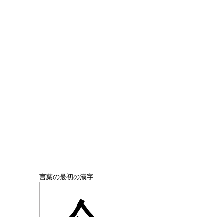
言葉の最初の漢字