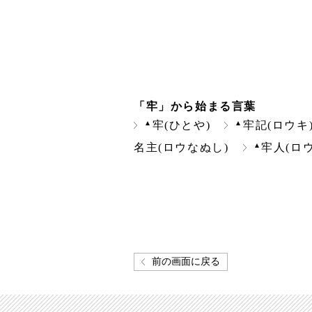
「牢」から始まる言葉
▲
▲
牢(ひとや)
牢記(ロウキ
▲
名主(ロウなぬし)
牢人(ロ
前の画面に戻る