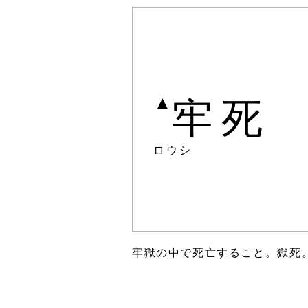
▲
牢死
ロウシ
牢獄の中で死亡すること。獄死