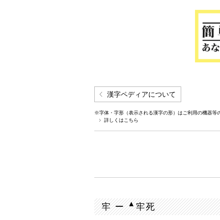
漢字ペディアについて
※字体・字形（表示される漢字の形）はご利用の機器等
詳しくはこちら
▲
牢 ー
牢死