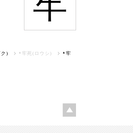
牢
▲
▲
ク)
牢死(ロウシ)
牢