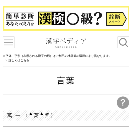
※字体・字形（表示される漢字の形）はご利用の機器等の環境により異なります。
詳しくはこちら
言葉
▲
▲
萵 ー 〈
萵
〉