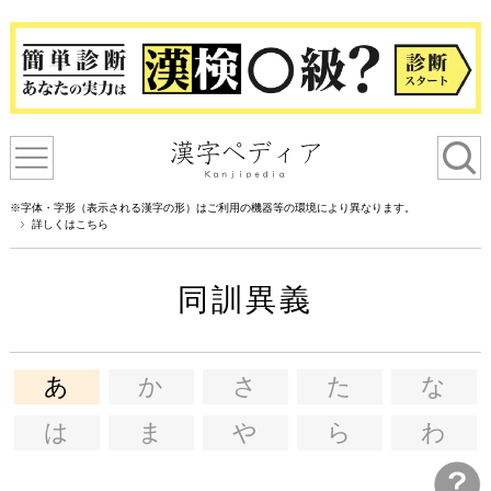
※字体・字形（表示される漢字の形）はご利用の機器等の環境により異なります。
詳しくはこちら
同訓異義
あ
か
さ
た
な
は
ま
や
ら
わ