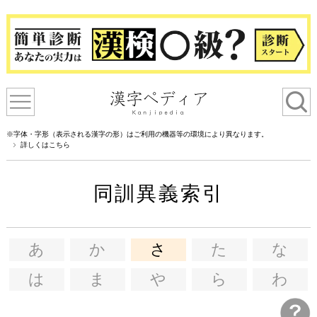
※字体・字形（表示される漢字の形）はご利用の機器等の環境により異なります。
詳しくはこちら
同訓異義索引
あ
か
さ
た
な
は
ま
や
ら
わ