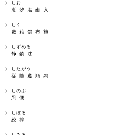
しお
潮 汐 塩 鹵 入
しく
敷 藉 舗 布 施
しずめる
静 鎮 沈
したがう
従 随 遵 順 殉
しのぶ
忍 偲
しぼる
絞 搾
しみる