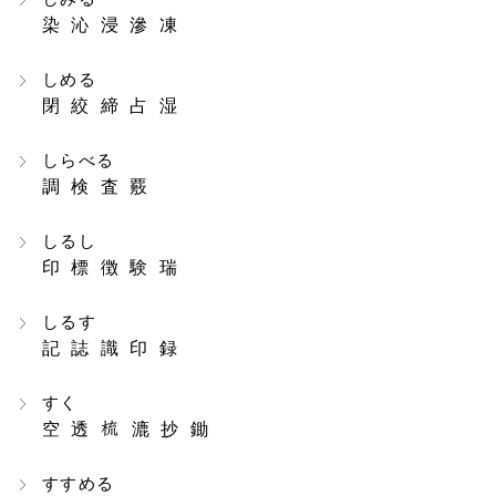
染 沁 浸 滲 凍
しめる
閉 絞 締 占 湿
しらべる
調 検 査 覈
しるし
印 標 徴 験 瑞
しるす
記 誌 識 印 録
すく
空 透
漉 抄 鋤
すすめる