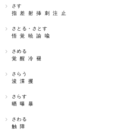
さす
指 差 射 挿 刺 注 止
さとる・さとす
悟 覚 暁 諭 喩
さめる
覚 醒 冷 褪
さらう
浚 渫 攫
さらす
晒 曝 暴
さわる
触 障