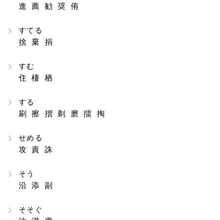
進 薦 勧 奨 侑
すてる
捨 棄 捐
すむ
住 棲 栖
する
刷 擦 摺 剃 磨 擂 掏
せめる
攻 責 誅
そう
沿 添 副
そそぐ