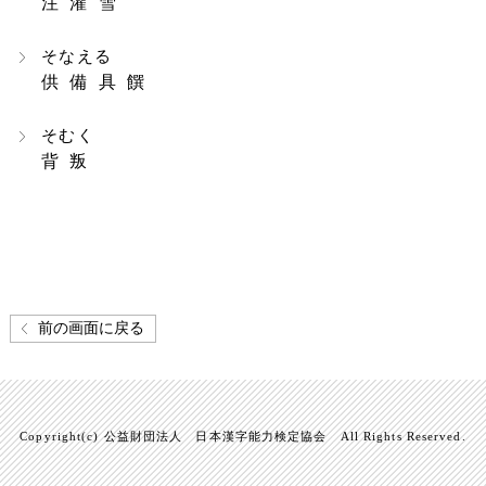
注 灌 雪
そなえる
供 備 具 饌
そむく
背 叛
前の画面に戻る
Copyright(c) 公益財団法人 日本漢字能力検定協会 All Rights Reserved.