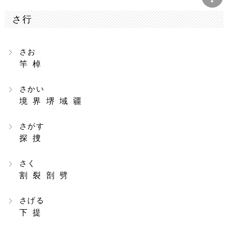
さ行
さお
竿 棹
さかい
境 界 堺 域 疆
さがす
探 捜
さく
割 裂 剖 劈
さげる
下 提