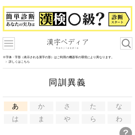
※字体・字形（表示される漢字の形）はご利用の機器等の環境により異なります。
詳しくはこちら
同訓異義
あ
か
さ
た
な
は
ま
や
ら
わ