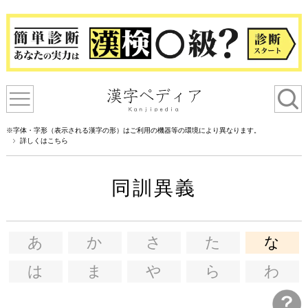
※字体・字形（表示される漢字の形）はご利用の機器等の環境により異なります。
詳しくはこちら
同訓異義
あ
か
さ
た
な
は
ま
や
ら
わ