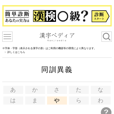
※字体・字形（表示される漢字の形）はご利用の機器等の環境により異なります。
詳しくはこちら
同訓異義
あ
か
さ
た
な
は
ま
や
ら
わ