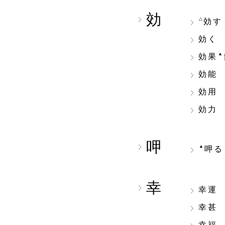
効
△
効す
効く
▲
効果
効能
効用
効力
呷
▲
呷る
幸
幸運
幸甚