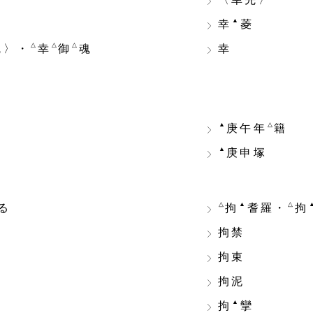
〈幸先〉
▲
幸
菱
△
△
△
魂〉・
幸
御
魂
幸
▲
△
庚午年
籍
▲
庚申塚
△
▲
△
る
拘
耆羅・
拘
拘禁
拘束
拘泥
▲
拘
攣