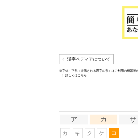
漢字ペディアについて
※字体・字形（表示される漢字の形）はご利用の機器等
詳しくはこちら
ア
カ
サ
カ
キ
ク
ケ
コ