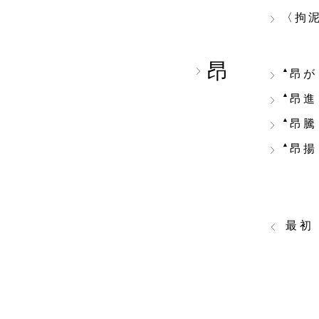
〈拘
昂
▲
昂が
▲
昂進
▲
昂騰
▲
昂揚
最初