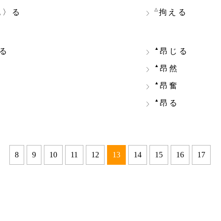
△
泥〉る
拘える
▲
る
昂じる
▲
昂然
▲
昂奮
▲
昂る
8
9
10
11
12
13
14
15
16
17