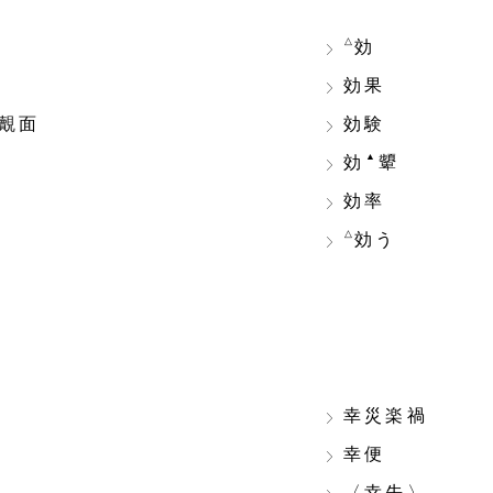
△
効
効果
覿面
効験
▲
効
顰
効率
△
効う
幸災楽禍
幸便