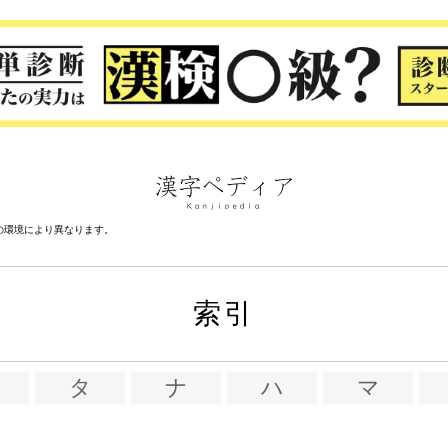
の環境により異なります。
索引
タ
ナ
ハ
マ