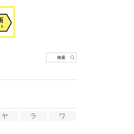
検索
ヤ
ラ
ワ