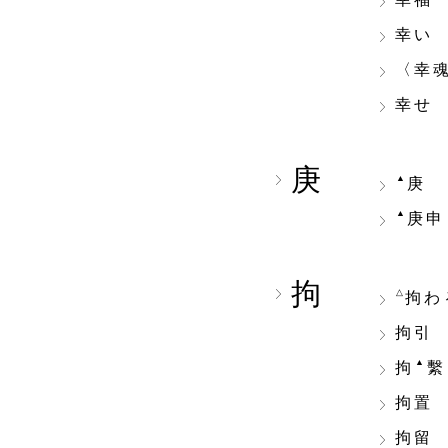
幸福
幸い
〈幸
幸せ
庚
▲
庚
▲
庚申
拘
△
拘わ
拘引
▲
拘
繫
拘置
拘留