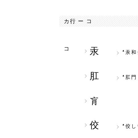
カ行 ー コ
コ
汞
▲
汞和
肛
▲
肛門
佼
▲
佼し