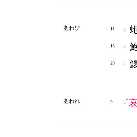
あわび
11
16
20
○
あわれ
9