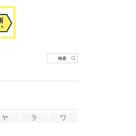
検索
ヤ
ラ
ワ