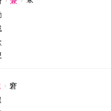
倂
兼
勠
戮
歙
慌
窘
遑