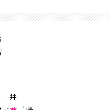
袷
褶
合
併
幷
▼
△