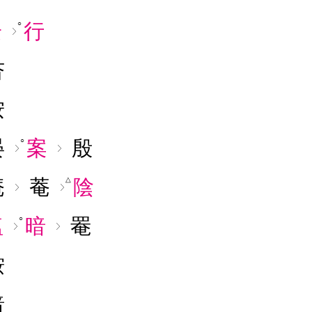
安
行
○
杏
按
晏
案
殷
○
庵
菴
陰
△
塩
暗
罨
○
鞍
諳