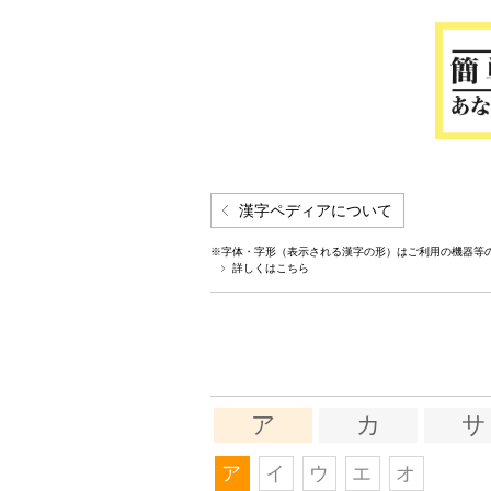
漢字ペディアについて
※字体・字形（表示される漢字の形）はご利用の機器等
詳しくはこちら
ア
カ
サ
ア
イ
ウ
エ
オ