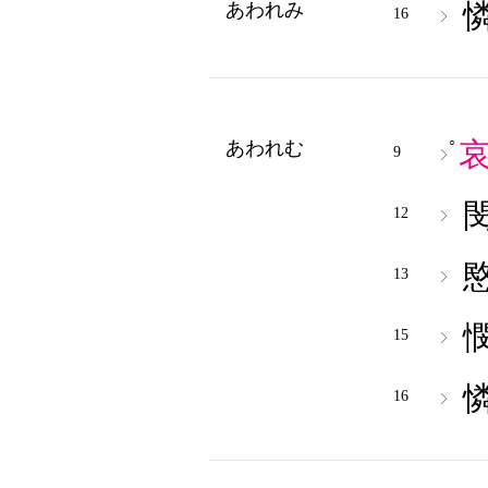
あわれみ
16
○
あわれむ
9
12
13
15
16