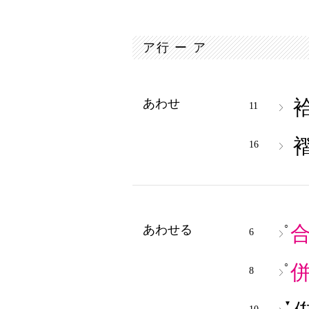
ア行 ー ア
あわせ
11
16
○
あわせる
6
○
8
▼