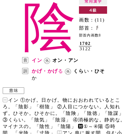
陰
画数：(11)
部首：
部首内画数8
1702
3122
イン
オン・アン
かげ・かげ
る
くら
い
・ひそ
か
イン ①かげ。日かげ。物におおわれているとこ
ろ。「陰影」「樹陰」 ②人目につかない。人知れ
ず。ひそか。ひそかに。「陰険」「陰徳」「陰謀」
③くらい。「陰気」「陰湿」 ④消極的な。静的な。
マイナスの。「陰性」「陰陽」
①～④陽 ⑤時
間。「光陰」「寸陰」
アン 喪に服す間、住む小