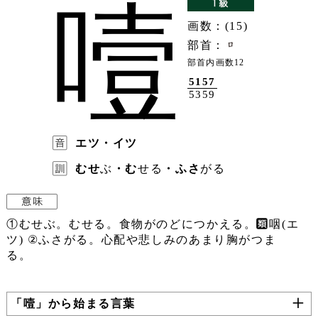
噎
画数：(15)
部首：
部首内画数12
5157
5359
エツ・イツ
むせ
ぶ
・む
せる
・ふさ
がる
①むせぶ。むせる。食物がのどにつかえる。
咽(エ
ツ) ②ふさがる。心配や悲しみのあまり胸がつま
る。
「噎」から始まる言葉