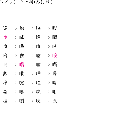
▲
ルメラ)
哨(みはり)
嗚
噁
嘔
嚶
喚
喊
唏
喟
喰
囈
喧
呟
哈
嗷
嚙
唆
哨
唱
嘯
囁
嗾
嗽
噌
噪
啼
嚔
咥
唸
噺
嚊
嚬
咐
哩
嚠
喨