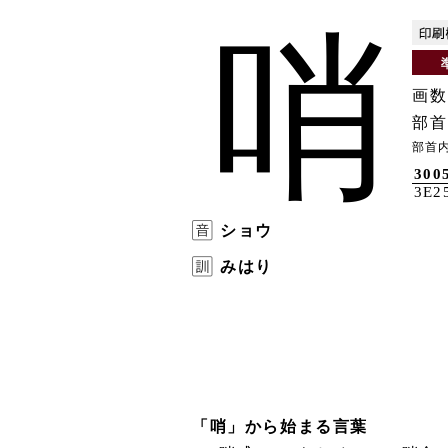
哨
画数
部首
部首
300
3E2
ショウ
みはり
「哨」から始まる言葉