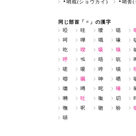
▲
▲
哨戒(ショウカイ)
哨舎(
同じ部首「
」の漢字
啞
哇
噯
噫
呵
嘩
哦
喙
吃
喫
吸
嗅
呼
唔
吭
嗟
嗄
啐
嘖
喞
嘱
呻
哂
囃
噂
咤
唾
囀
吐
呶
叨
嘸
呎
吻
吩
哢