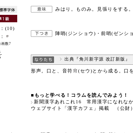
みはり。ものみ。見張りをする
：(10)
陣哨(ジンショウ)・前哨(ゼンショ
：
内画数7
5
5
出典『角川新字源 改訂新版』
形声。口と、音符
(セウ)とから成る。口
■もっと学べる！コラムを読んでみよう！
新聞漢字あれこれ16 常用漢字になれな
ウェブサイト「漢字カフェ」掲載 （公財