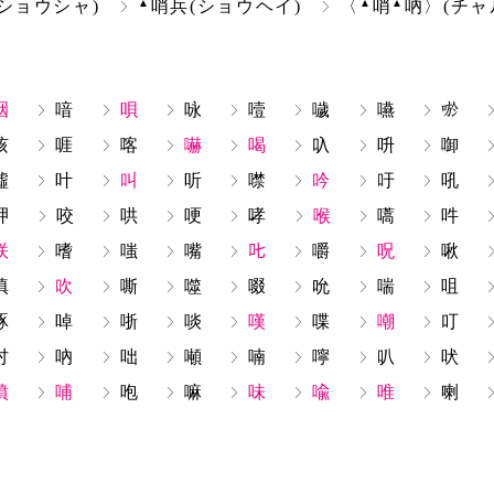
▲
▲
▲
ショウシャ)
哨兵(ショウヘイ)
〈
哨
吶〉(チャ
咽
喑
唄
咏
噎
噦
嚥
咳
啀
喀
嚇
喝
叺
呏
啣
噓
叶
叫
听
噤
吟
吁
吼
呷
咬
哄
哽
哮
喉
嚆
吽
咲
嗜
嗤
嘴
𠮟
嚼
呪
啾
嗔
吹
嘶
噬
啜
吮
喘
咀
啄
啅
哳
啖
嘆
喋
嘲
叮
吋
吶
咄
噸
喃
嚀
叭
吠
噴
哺
咆
嘛
味
喩
唯
喇