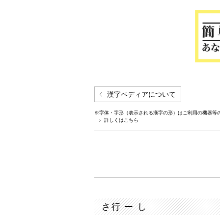
漢字ペディアについて
※字体・字形（表示される漢字の形）はご利用の機器等
詳しくはこちら
さ行 ー し