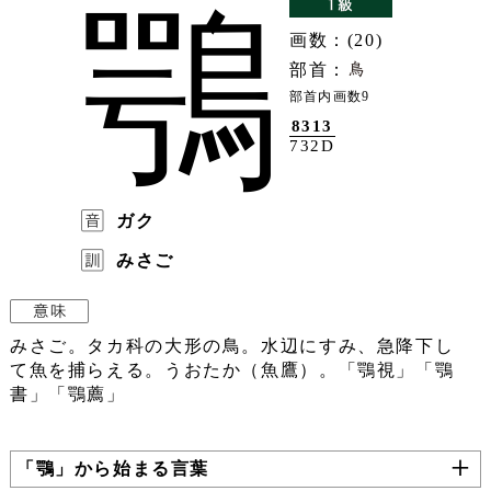
鶚
画数：(20)
部首：
部首内画数9
8313
732D
ガク
みさご
みさご。タカ科の大形の鳥。水辺にすみ、急降下し
て魚を捕らえる。うおたか（魚鷹）。「鶚視」「鶚
書」「鶚薦」
「鶚」から始まる言葉