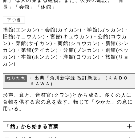
館」 ③人の集まる建物。また、公共の施設。「館
長」「会館」「休館」
捐館(エンカン)・会館(カイカン)・学館(ガッカン)・
旧館(キュウカン)・宮館(キュウカン)・公館(コウカ
ン)・菜館(サイカン)・商館(ショウカン)・新館(シン
カン)・第館(テイカン)・分館(ブンカン)・別館(ベッ
カン)・本館(ホンカン)・洋館(ヨウカン)・旅館(リョ
カン)
出典『角川新字源 改訂新版』（ＫＡＤＯ
ＫＡＷＡ）
形声。
と、音符官(クワン)とから成る。多くの人に
食物を供する家の意を表す。転じて「やかた」の意に
用いる。
「館」から始まる言葉