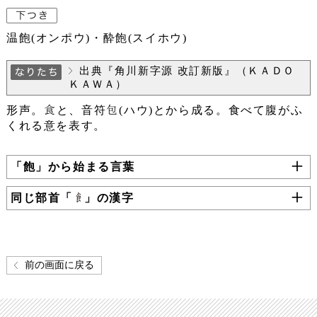
温飽(オンポウ)・酔飽(スイホウ)
出典『角川新字源 改訂新版』（ＫＡＤＯ
ＫＡＷＡ）
形声。
と、音符
(ハウ)とから成る。食べて腹がふ
くれる意を表す。
「飽」から始まる言葉
同じ部首「
」の漢字
前の画面に戻る