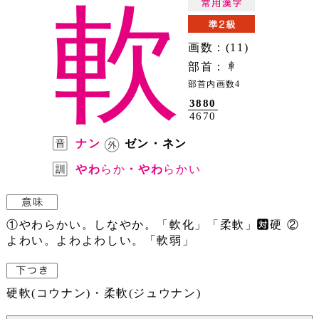
軟
画数：(11)
部首：
部首内画数4
3880
4670
ナン
ゼン・ネン
やわ
らか
・やわ
らかい
①やわらかい。しなやか。「軟化」「柔軟」
硬 ②
よわい。よわよわしい。「軟弱」
硬軟(コウナン)・柔軟(ジュウナン)