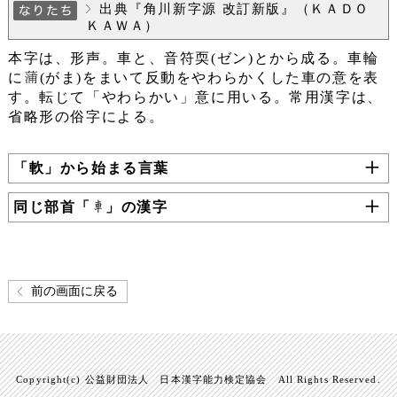
出典『角川新字源 改訂新版』（ＫＡＤＯ
ＫＡＷＡ）
本字は、形声。車と、音符耎(ゼン)とから成る。車輪
に
(がま)をまいて反動をやわらかくした車の意を表
す。転じて「やわらかい」意に用いる。常用漢字は、
省略形の俗字による。
「軟」から始まる言葉
同じ部首「
」の漢字
前の画面に戻る
Copyright(c) 公益財団法人 日本漢字能力検定協会 All Rights Reserved.