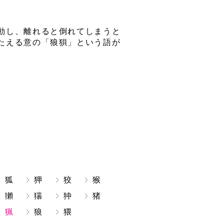
動し、離れると倒れてしまうと
たえる意の「狼狽」という語が
狐
狎
狡
猴
獺
猯
狆
猪
猟
狼
猥