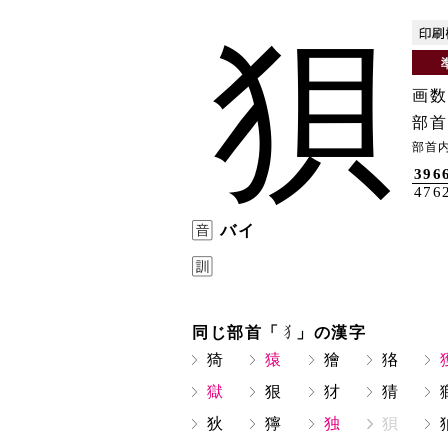
狽
画数
部首
部首
396
476
バイ
同じ部首「
」の漢字
猗
猿
獪
狢
獄
狠
犲
猜
狄
獰
独
狽