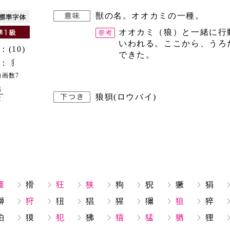
獣の名。オオカミの一種。
オオカミ（狼）と一緒に行
いわれる。ここから、うろ
：(10)
できた。
：
内画数7
6
狼狽(ロウバイ)
2
獲
猾
狂
狭
狗
猊
獗
狷
獅
狩
狃
猖
猩
獮
狙
猝
狛
獏
犯
狒
猫
猛
猶
狸