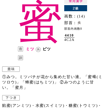
蜜
画数：(14)
部首：
部首内画数8
4410
4C2A
ミツ
ビツ
①みつ。ミツバチが花から集めた甘い液。「蜜
(ミ
ツロウ)」「蜂蜜(はちミツ)」 ②みつのように甘
い。「蜜月」
餡蜜(アンミツ)・水蜜(スイミツ)・糖蜜(トウミツ)・