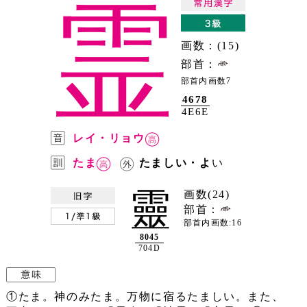
霊
画数：(15)
部首：
部首内画数7
4678
4E6E
レイ・リョウ
たま
たましい・よ
い
靈
画数(24)
部首：
部首内画数:16
8045
704D
①たま。神のみたま。万物に宿るたましい。また、