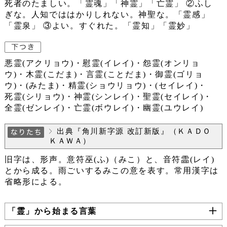
死者のたましい。「霊魂」「神霊」「亡霊」 ②ふし
ぎな。人知でははかりしれない。神聖な。「霊感」
「霊泉」 ③よい。すぐれた。「霊知」「霊妙」
悪霊(アクリョウ)・慰霊(イレイ)・怨霊(オンリョ
ウ)・木霊(こだま)・言霊(ことだま)・御霊(ゴリョ
ウ)・(みたま)・精霊(ショウリョウ)・(セイレイ)・
死霊(シリョウ)・神霊(シンレイ)・聖霊(セイレイ)・
全霊(ゼンレイ)・亡霊(ボウレイ)・幽霊(ユウレイ)
出典『角川新字源 改訂新版』（ＫＡＤＯ
ＫＡＷＡ）
旧字は、形声。意符巫(ふ)（みこ）と、音符霝(レイ)
とから成る。雨ごいするみこの意を表す。常用漢字は
省略形による。
「霊」から始まる言葉