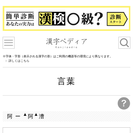
※字体・字形（表示される漢字の形）はご利用の機器等の環境により異なります。
詳しくはこちら
言葉
▲
▲
阿 ー
阿
漕