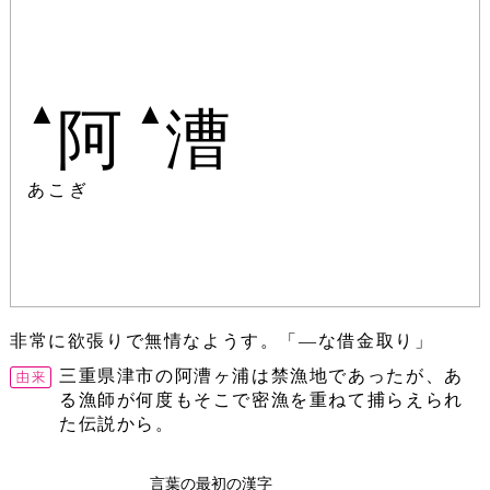
▲
▲
阿
漕
あこぎ
非常に欲張りで無情なようす。「―な借金取り」
三重県津市の阿漕ヶ浦は禁漁地であったが、あ
る漁師が何度もそこで密漁を重ねて捕らえられ
た伝説から。
言葉の最初の漢字