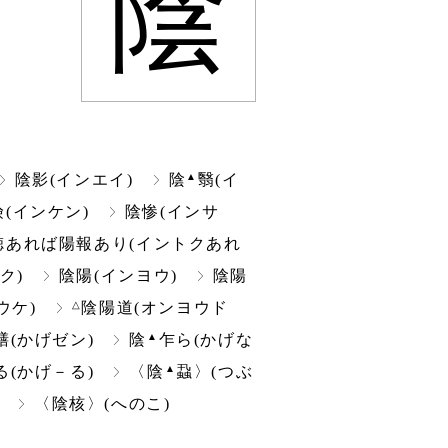
陰
▲
陰影(インエイ)
陰
翳(イ
険(インケン)
陰惨(インサ
徳あれば陽報あり(イントクあれ
ク)
陰陽(インヨウ)
陰陽
△
ウケ)
陰陽道(オンヨウド
▲
膳(かげゼン)
陰
乍ら(かげな
▲
る(かげ－る)
〈陰
蝨〉(つぶ
〈陰核〉(へのこ)