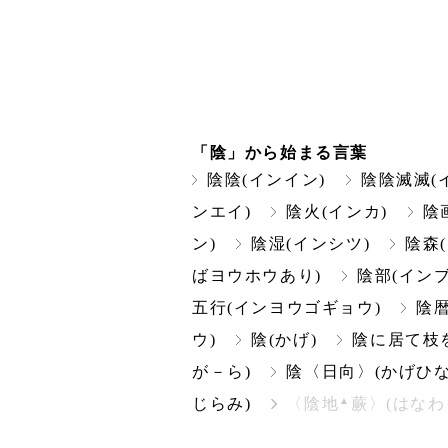
「陰」から始まる言葉
陰陰(インイン)
陰陰滅滅(
ンエイ)
陰火(インカ)
陰
ン)
陰湿(インシツ)
陰森
ばヨウホウあり)
陰部(インブ
五行(インヨウゴギョウ)
陰暦
ウ)
陰(かげ)
陰に居て枝
が－ら)
陰〈日向〉(かげひな
▲
じらみ)
〈陰地
蕨〉(はなわ