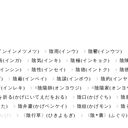
インインメツメツ)
陰雨(インウ)
陰鬱(インウツ)
画(インガ)
陰気(インキ)
陰極(インキョク)
陰
(インシン)
陰性(インセイ)
陰徳(イントク)
陰
)
陰蔽(インペイ)
陰謀(インボウ)
陰約(インヤ
△
△
(インレキ)
陰陽師(オンヨウジ)
陰陽家(オンヨ
を折る(かげにいてえだをおる)
陰口(かげぐち)
陰
た)
陰弁慶(かげベンケイ)
陰紋(かげモン)
陰
▲
らび)
〈陰行草〉(ひきよもぎ)
〈陰
囊〉(ふぐり)