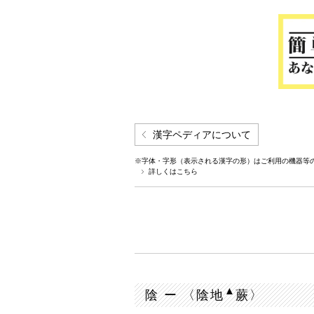
漢字ペディアについて
※字体・字形（表示される漢字の形）はご利用の機器等
詳しくはこちら
▲
陰 ー 〈陰地
蕨〉