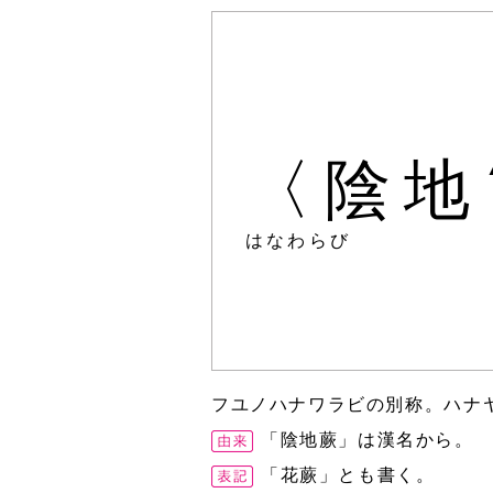
〈陰地
はなわらび
フユノハナワラビの別称。ハナ
「陰地蕨」は漢名から。
「花蕨」とも書く。