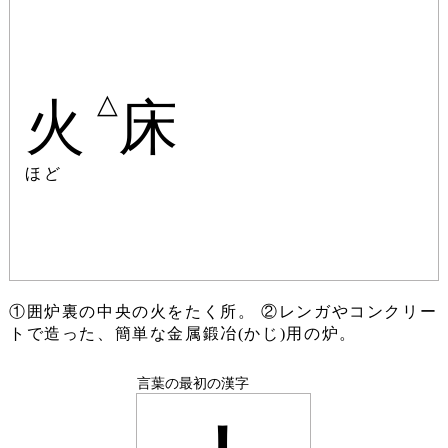
△
火
床
ほど
①囲炉裏の中央の火をたく所。 ②レンガやコンクリー
トで造った、簡単な金属鍛冶(かじ)用の炉。
言葉の最初の漢字