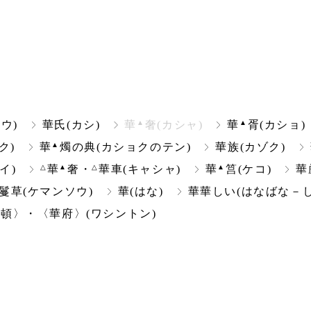
▲
▲
ウ)
華氏(カシ)
華
奢(カシャ)
華
胥(カショ)
▲
ク)
華
燭の典(カショクのテン)
華族(カゾク)
△
▲
△
▲
イ)
華
奢・
華車(キャシャ)
華
筥(ケコ)
華
鬘草(ケマンソウ)
華(はな)
華華しい(はなばな－し
頓〉・〈華府〉(ワシントン)