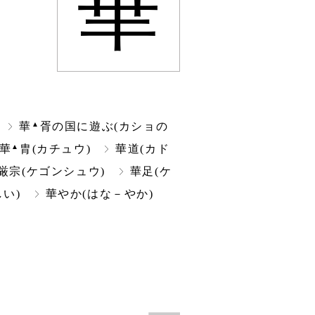
華
▲
華
胥の国に遊ぶ(カショの
▲
華
胄(カチュウ)
華道(カド
厳宗(ケゴンシュウ)
華足(ケ
い)
華やか(はな－やか)