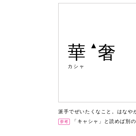
▲
華
奢
カシャ
派手でぜいたくなこと。はなや
「キャシャ」と読めば別