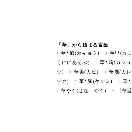
「華」から始まる言葉
▲
華
僑(カキョウ)
華甲(カコ
▲
くににあそぶ)
華
燭(カショ
ウ)
華美(カビ)
華麗(カレ
▲
▲
ソク)
華
鬘(ケマン)
華
華やぐ(はな－やぐ)
〈華盛