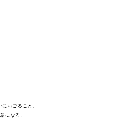
かにおごること。
の意になる。