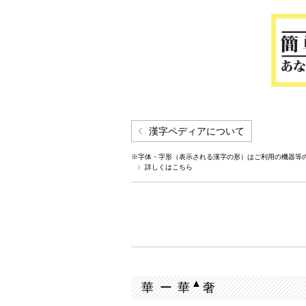
漢字ペディアについて
※字体・字形（表示される漢字の形）はご利用の機器等
詳しくはこちら
▲
華 ー 華
奢