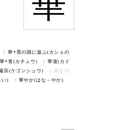
華
▲
華
胥の国に遊ぶ(カショの
▲
華
胄(カチュウ)
華道(カド
厳宗(ケゴンシュウ)
華足(ケ
い)
華やか(はな－やか)