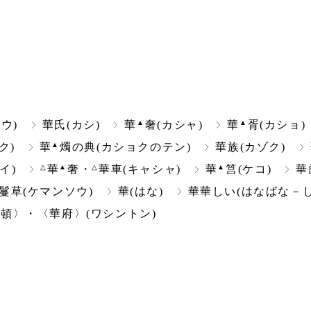
▲
▲
ウ)
華氏(カシ)
華
奢(カシャ)
華
胥(カショ)
▲
ク)
華
燭の典(カショクのテン)
華族(カゾク)
△
▲
△
▲
イ)
華
奢・
華車(キャシャ)
華
筥(ケコ)
華
鬘草(ケマンソウ)
華(はな)
華華しい(はなばな－し
頓〉・〈華府〉(ワシントン)