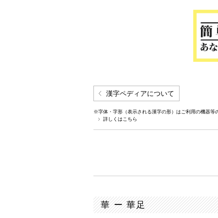
漢字ペディアについて
※字体・字形（表示される漢字の形）はご利用の機器等
詳しくはこちら
華 ー 華足