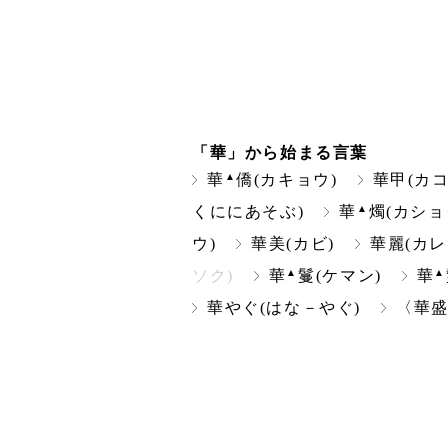
「華」から始まる言葉
▲
華
僑(カキョウ)
華甲(カコ
▲
くににあそぶ)
華
燭(カショ
ウ)
華美(カビ)
華麗(カレ
▲
▲
ソク)
華
鬘(ケマン)
華
華やぐ(はな－やぐ)
〈華盛