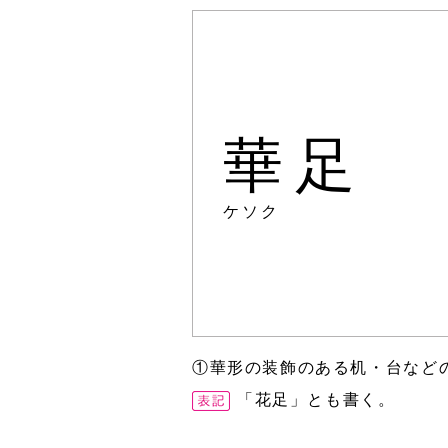
華足
ケソク
①華形の装飾のある机・台などの
「花足」とも書く。