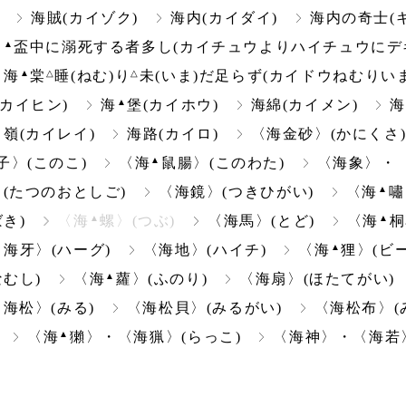
海賊(カイゾク)
海内(カイダイ)
海内の奇士(
▲
り
盃中に溺死する者多し(カイチュウよりハイチュウにデ
▲
△
△
海
棠
睡(ねむ)り
未(いま)だ足らず(カイドウねむりい
▲
(カイヒン)
海
堡(カイホウ)
海綿(カイメン)
海
▲
嶺(カイレイ)
海路(カイロ)
〈海金砂〉(かにくさ
▲
子〉(このこ)
〈海
鼠腸〉(このわた)
〈海象〉・〈
▲
(たつのおとしご)
〈海鏡〉(つきひがい)
〈海
嘯
▲
▲
き)
〈海
螺〉(つぶ)
〈海馬〉(とど)
〈海
桐
▲
〈海牙〉(ハーグ)
〈海地〉(ハイチ)
〈海
狸〉(ビ
▲
なむし)
〈海
蘿〉(ふのり)
〈海扇〉(ほたてがい)
〈海松〉(みる)
〈海松貝〉(みるがい)
〈海松布〉(
▲
〈海
獺〉・〈海猟〉(らっこ)
〈海神〉・〈海若〉