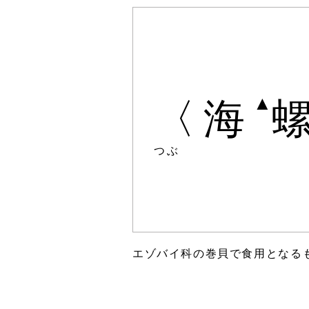
▲
〈海
つぶ
エゾバイ科の巻貝で食用となる