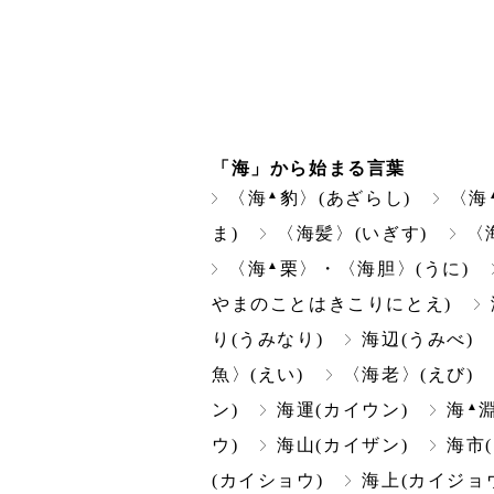
「海」から始まる言葉
▲
〈海
豹〉(あざらし)
〈海
ま)
〈海髪〉(いぎす)
〈
▲
〈海
栗〉・〈海胆〉(うに)
やまのことはきこりにとえ)
り(うみなり)
海辺(うみべ)
魚〉(えい)
〈海老〉(えび)
▲
ン)
海運(カイウン)
海
ウ)
海山(カイザン)
海市
(カイショウ)
海上(カイジョ