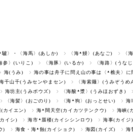
▲
▲
驢〉・〈海馬〉(あしか)
〈海
鰻〉(あなご)
〈海
海参〉(いりこ)
〈海豚〉(いるか)
〈海路〉(うなじ
▲
海(うみ)
海の事は舟子に問え山の事は〈
樵夫〉に
海千山千(うみセンやまセン)
〈海索麺〉(うみぞうめん
▲
海坊主(うみボウズ)
〈海酸
漿〉(うみほおずき)
▲
〈海髪〉(おごのり)
〈海
狗〉(おっとせい)
海
▲
淵(カイエン)
海
闊天空(カイカツテンクウ)
海峡(
▲
(カイシ)
海市
蜃楼(カイシシンロウ)
海事(カイジ
▲
ウ)
海食・海
蝕(カイショク)
海図(カイズ)
海