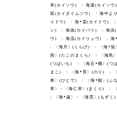
草(カイソウ)
海藻(カイソウ)
双(カイダイムソウ)
海中よ
▲
イドウ)
海
棠(カイドウ)
ン)
海抜(カイバツ)
海浜
ウ)
海流(カイリュウ)
海
▲
〈海月〉(くらげ)
〈海
鼠
燕〉(たこのまくら)
〈海馬〉
▲
(つばいち)
〈海石
榴〉(つば
▲
まこ)
〈海
苔〉(のり)
▲
車〉(ひとで)
〈海
蛆〉(ふ
草〉・〈海仁草〉(まくり)
▲
〈海
蘊〉・〈海雲〉(もずく)