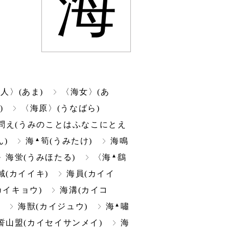
海
人〉(あま)
〈海女〉(あ
)
〈海原〉(うなばら)
問え(うみのことはふなこにとえ
▲
)
海
筍(うみたけ)
海鳴
▲
海蛍(うみほたる)
〈海
鷂
域(カイイキ)
海員(カイイ
カイキョウ)
海溝(カイコ
▲
)
海獣(カイジュウ)
海
嘯
誓山盟(カイセイサンメイ)
海