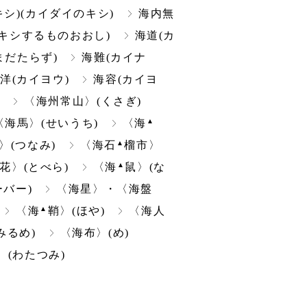
キシ)(カイダイのキシ)
海内無
キシするものおおし)
海道(カ
まだたらず)
海難(カイナ
洋(カイヨウ)
海容(カイヨ
)
〈海州常山〉(くさぎ)
▲
海馬〉(せいうち)
〈海
▲
〉(つなみ)
〈海石
榴市〉
▲
花〉(とべら)
〈海
鼠〉(な
ーバー)
〈海星〉・〈海盤
▲
〈海
鞘〉(ほや)
〈海人
みるめ)
〈海布〉(め)
(わたつみ)