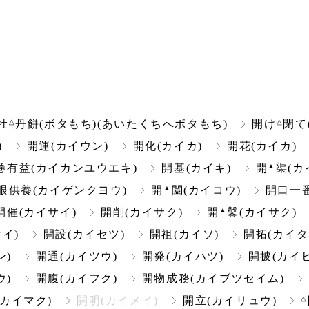
△
△
牡
丹餅(ボタもち)(あいたくちへボタもち)
開け
閉て
)
開運(カイウン)
開化(カイカ)
開花(カイカ)
▲
巻有益(カイカンユウエキ)
開基(カイキ)
開
渠(カ
▲
眼供養(カイゲンクヨウ)
開
闔(カイコウ)
開口一
▲
開催(カイサイ)
開削(カイサク)
開
鑿(カイサク)
イ)
開設(カイセツ)
開祖(カイソ)
開拓(カイタ
ン)
開通(カイツウ)
開発(カイハツ)
開披(カイヒ
ウ)
開腹(カイフク)
開物成務(カイブツセイム)
△
(カイマク)
開明(カイメイ)
開立(カイリュウ)