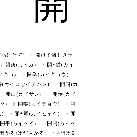
開
(あけたて)
開けて悔しき玉
▲
開架(カイカ)
開
豁(カイ
イキョ)
開業(カイギョウ)
番(カイコウイチバン)
開国(カ
開山(カイサン)
開示(カイ
ク)
開帳(カイチョウ)
開
▲
)
開
闢(カイビャク)
開
開平(カイヘイ)
開閉(カイヘ
△
開かる(はだ－かる)
開ける