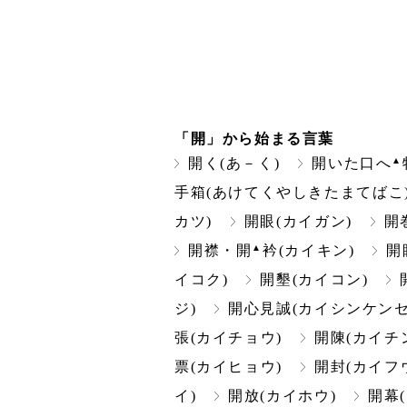
「開」から始まる言葉
▲
開く(あ－く)
開いた口へ
手箱(あけてくやしきたまてばこ
カツ)
開眼(カイガン)
開
▲
開襟・開
衿(カイキン)
開
イコク)
開墾(カイコン)
ジ)
開心見誠(カイシンケンセ
張(カイチョウ)
開陳(カイチ
票(カイヒョウ)
開封(カイフ
イ)
開放(カイホウ)
開幕