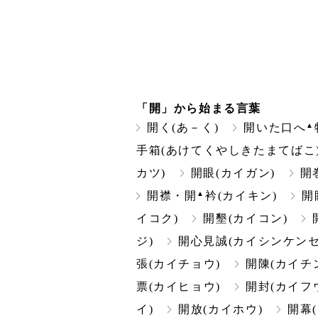
「開」から始まる言葉
▲
開く(あ－く)
開いた口へ
手箱(あけてくやしきたまてばこ
カツ)
開眼(カイガン)
開
▲
開襟・開
衿(カイキン)
開
イコク)
開墾(カイコン)
ジ)
開心見誠(カイシンケンセ
張(カイチョウ)
開陳(カイチ
票(カイヒョウ)
開封(カイフ
イ)
開放(カイホウ)
開幕