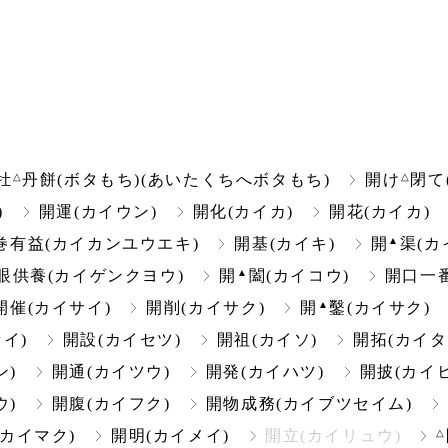
△
△
牡
丹餅(ボタもち)(あいたくちへボタもち)
開け
閉て
)
開運(カイウン)
開化(カイカ)
開花(カイカ)
▲
巻有益(カイカンユウエキ)
開基(カイキ)
開
渠(カ
▲
眼供養(カイゲンクヨウ)
開
闔(カイコウ)
開口一
▲
開催(カイサイ)
開削(カイサク)
開
鑿(カイサク)
イ)
開設(カイセツ)
開祖(カイソ)
開拓(カイタ
ン)
開通(カイツウ)
開発(カイハツ)
開披(カイヒ
ウ)
開腹(カイフク)
開物成務(カイブツセイム)
△
(カイマク)
開明(カイメイ)
開立(カイリュウ)