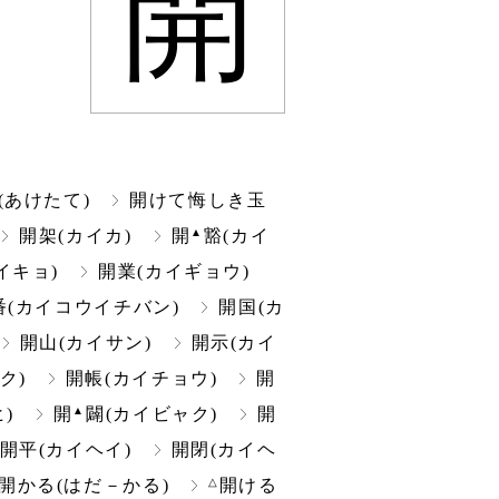
開
(あけたて)
開けて悔しき玉
▲
開架(カイカ)
開
豁(カイ
イキョ)
開業(カイギョウ)
番(カイコウイチバン)
開国(カ
開山(カイサン)
開示(カイ
ク)
開帳(カイチョウ)
開
▲
)
開
闢(カイビャク)
開
開平(カイヘイ)
開閉(カイヘ
△
開かる(はだ－かる)
開ける