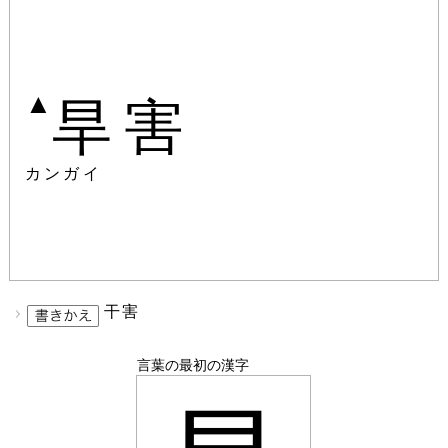
▲
旱害
カンガイ
干害
言葉の最初の漢字