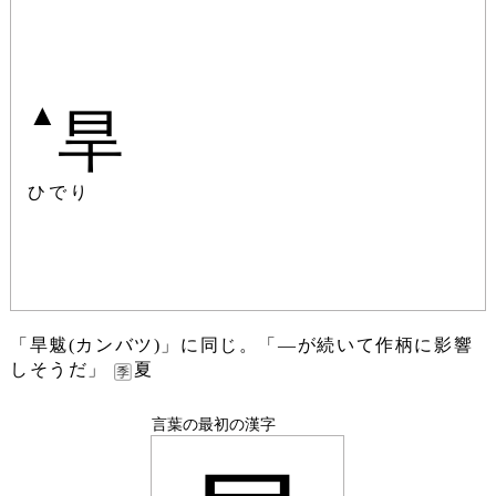
▲
旱
ひでり
「旱魃(カンバツ)」に同じ。「―が続いて作柄に影響
しそうだ」
夏
言葉の最初の漢字