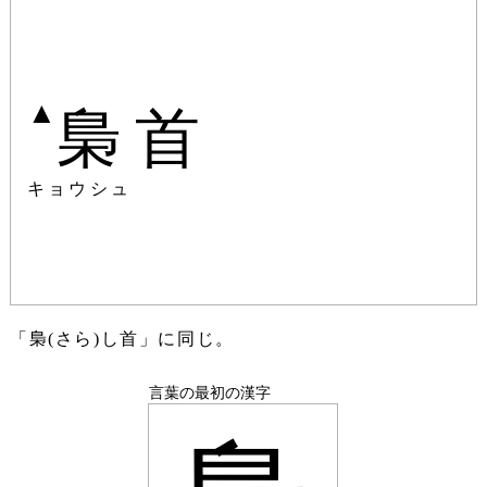
▲
梟首
キョウシュ
「梟(さら)し首」に同じ。
言葉の最初の漢字