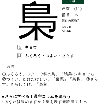
梟
画数：(11)
部首：
部首内画数7
5970
5B66
キョウ
ふくろう・つよ
い
・さら
す
①ふくろう。フクロウ科の鳥。「鴟梟(シキョウ)」
②つよい。たけだけしい。「梟悪」「梟将」 ③さら
す。さらしくび。「梟首」
■さらに学べる！漢字コラムを読もう！
あなたは読めますか？鳥を表す難読漢字！