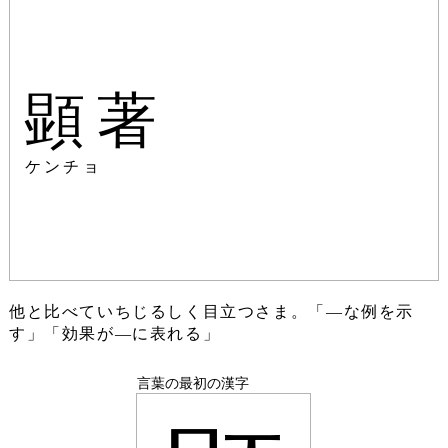
顕著
ケンチョ
他と比べていちじるしく目立つさま。「―な例を示
す」「効果が―に表れる」
言葉の最初の漢字