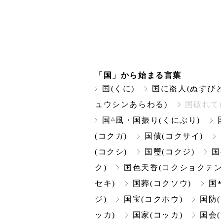
「国」から始まる言葉
国(くに)
国に盗人(ぬすび
ュウシンあらわる)
国破れて
△
国
風・国振り(くにぶり)
(コクガ)
国債(コクサイ)
(コクシ)
国璽(コクジ)
国
ク)
国色天香(コクショクテン
セキ)
国葬(コクソウ)
国
ジ)
国宝(コクホウ)
国防
ッカ)
国家(コッカ)
国会