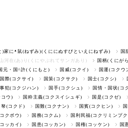
▲
と)家に
鼠(ねずみ)(くににぬすびといえにねずみ)
国
山河在(あ)り(くにやぶれてサンガあり)
国柄(くにがら
△
国元・国
許(くにもと)
国威(コクイ)
国運(コクウ
国際(コクサイ)
国策(コクサク)
国士(コクシ)
事犯(コクジハン)
国手(コクシュ)
国情・国状(コ
コウ)
国粋主義(コクスイシュギ)
国是(コクゼ)
▲
帑(コクド)
国難(コクナン)
国賓(コクヒン)
国
(コクボウ)
国務(コクム)
国利民福(コクリミンプク
(コッカイ)
国患(コッカン)
国権(コッケン)
国