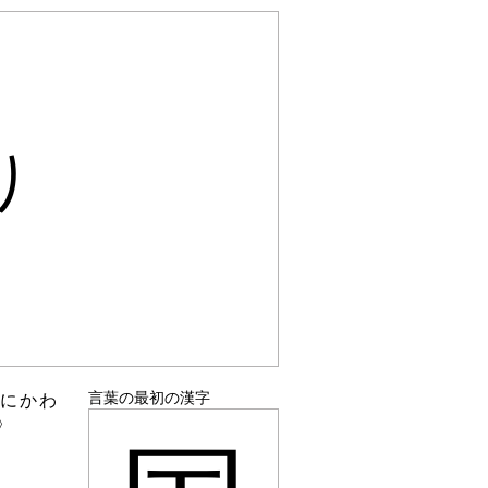
り
言葉の最初の漢字
常にかわ
〉