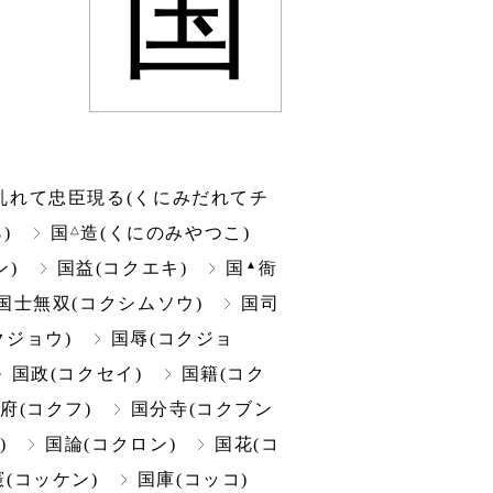
国
乱れて忠臣現る(くにみだれてチ
△
)
国
造(くにのみやつこ)
▲
ン)
国益(コクエキ)
国
衙
国士無双(コクシムソウ)
国司
クジョウ)
国辱(コクジョ
国政(コクセイ)
国籍(コク
府(コクフ)
国分寺(コクブン
)
国論(コクロン)
国花(コ
憲(コッケン)
国庫(コッコ)