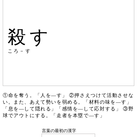
殺す
ころ－す
①命を奪う。「人を―す」 ②押さえつけて活動させな
い。また、あえて勢いを弱める。「材料の味を―す」
「息を―して隠れる」「感情を―して応対する」 ③野
球でアウトにする。「走者を本塁で―す」
言葉の最初の漢字