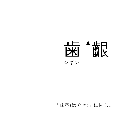
▲
歯
齦
シギン
「歯茎(はぐき)」に同じ。