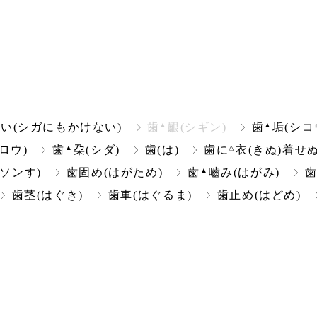
▲
▲
い(シガにもかけない)
歯
齦(シギン)
歯
垢(シコ
▲
△
ロウ)
歯
朶(シダ)
歯(は)
歯に
衣(きぬ)着せ
▲
ソンす)
歯固め(はがため)
歯
嚙み(はがみ)
歯茎(はぐき)
歯車(はぐるま)
歯止め(はどめ)