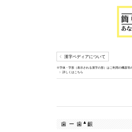
漢字ペディアについて
※字体・字形（表示される漢字の形）はご利用の機器等
詳しくはこちら
▲
歯 ー 歯
齦