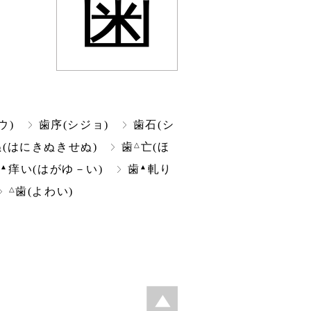
歯
ウ)
歯序(シジョ)
歯石(シ
△
ぬ(はにきぬきせぬ)
歯
亡(ほ
▲
▲
歯
痒い(はがゆ－い)
歯
軋り
△
歯(よわい)