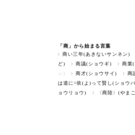
「商」から始まる言葉
商い三年(あきないサンネン)
ど)
商議(ショウギ)
商業
ン)
商才(ショウサイ)
商
△
は道に
依(よ)って賢し(ショウ
ョウリョウ)
〈商陸〉(やまご