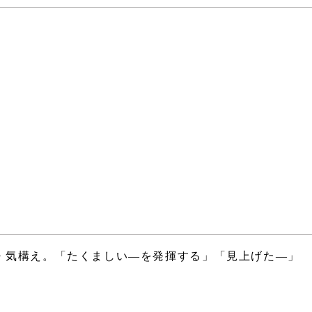
・気構え。「たくましい―を発揮する」「見上げた―」