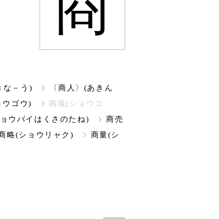
商
きな－う)
〈商人〉(あきん
ョウゴウ)
商魂(ショウコ
ショウバイはくさのたね)
商売
商略(ショウリャク)
商量(シ