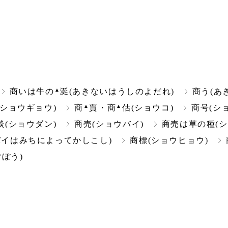
▲
商いは牛の
涎(あきないはうしのよだれ)
商う(あ
▲
▲
(ショウギョウ)
商
賈・商
估(ショウコ)
商号(シ
談(ショウダン)
商売(ショウバイ)
商売は草の種(
バイはみちによってかしこし)
商標(ショウヒョウ)
ぼう)