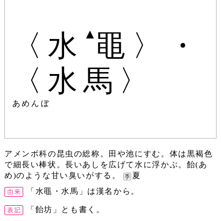
▲
〈水
黽〉・
〈水馬〉
あめんぼ
アメンボ科の昆虫の総称。田や池にすむ。体は黒褐色
で細長い棒状。長いあしを広げて水に浮かぶ。飴(あ
め)のような甘い臭いがする。
夏
「水黽・水馬」は漢名から。
「飴坊」とも書く。