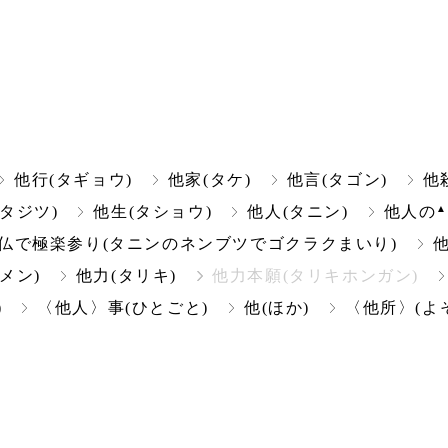
他行(タギョウ)
他家(タケ)
他言(タゴン)
他
(タジツ)
他生(タショウ)
他人(タニン)
他人の
仏で極楽参り(タニンのネンブツでゴクラクまいり)
メン)
他力(タリキ)
他力本願(タリキホンガン)
)
〈他人〉事(ひとごと)
他(ほか)
〈他所〉(よ