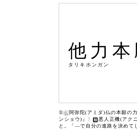
他力本
タリキホンガン
①
阿弥陀(アミダ)仏の本願の
ンショウ)』〉
悪人正機(アク
と。「―で自分の進路を決めて