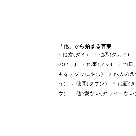
「他」から始まる言葉
他意(タイ)
他界(タカイ)
のいし)
他事(タジ)
他日
キをズツウにやむ)
他人の念
う)
他聞(タブン)
他面(タ
△
ウ)
他
愛ない(タワイ－ない