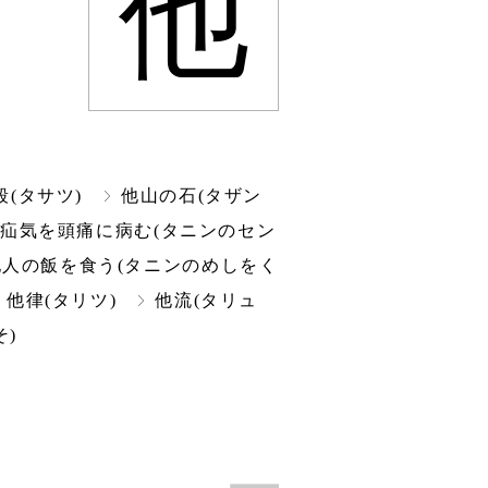
他
殺(タサツ)
他山の石(タザン
▲
疝気を頭痛に病む(タニンのセン
他人の飯を食う(タニンのめしをく
他律(タリツ)
他流(タリュ
そ)