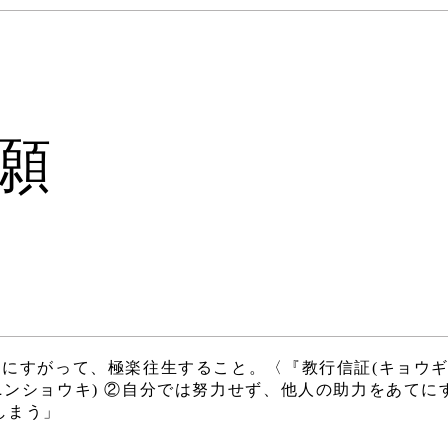
願
力にすがって、極楽往生すること。〈『教行信証(キョウ
ニンショウキ) ②自分では努力せず、他人の助力をあてに
しまう」