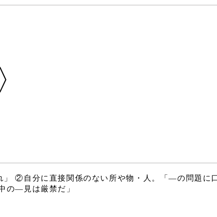
〉
れ」 ②自分に直接関係のない所や物・人。「―の問題に
転中の―見は厳禁だ」