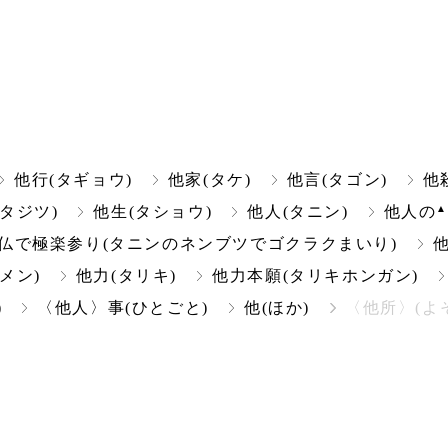
他行(タギョウ)
他家(タケ)
他言(タゴン)
他
(タジツ)
他生(タショウ)
他人(タニン)
他人の
仏で極楽参り(タニンのネンブツでゴクラクまいり)
メン)
他力(タリキ)
他力本願(タリキホンガン)
)
〈他人〉事(ひとごと)
他(ほか)
〈他所〉(よ