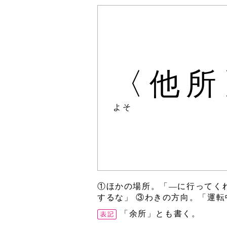
〈他所
よそ
①ほかの場所。「―に行ってく
するな」 ③わきの方向。「運
「余所」とも書く。