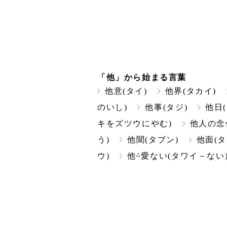
「他」から始まる言葉
他意(タイ)
他界(タカイ)
のいし)
他事(タジ)
他日
キをズツウにやむ)
他人の念
う)
他聞(タブン)
他面(タ
△
ウ)
他
愛ない(タワイ－ない