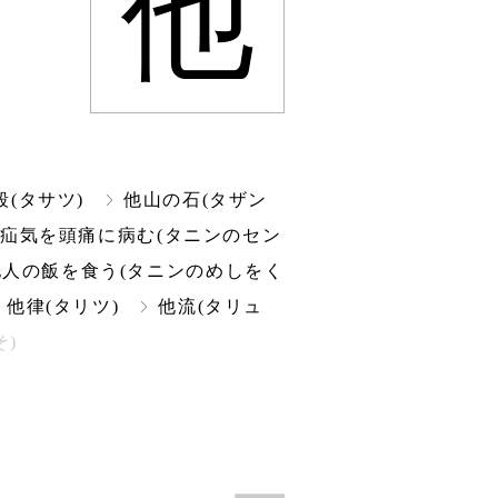
他
殺(タサツ)
他山の石(タザン
▲
疝気を頭痛に病む(タニンのセン
他人の飯を食う(タニンのめしをく
他律(タリツ)
他流(タリュ
そ)