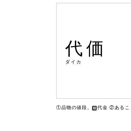
代価
ダイカ
①品物の値段。
代金 ②ある