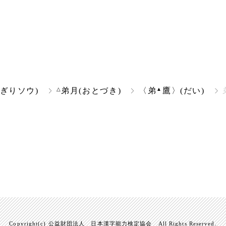
△
▲
ぎりソウ)
弟月(おとづき)
〈弟
鷹〉(だい)
Copyright(c) 公益財団法人 日本漢字能力検定協会 All Rights Reserved.