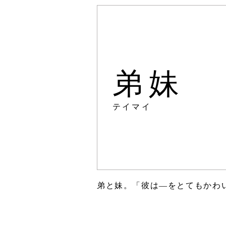
弟妹
テイマイ
弟と妹。「彼は―をとてもかわ