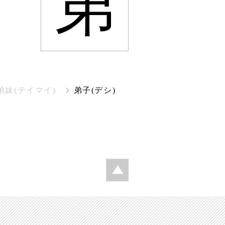
弟
弟妹(テイマイ)
弟子(デシ)