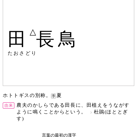
△
田
長鳥
たおさどり
ホトトギスの別称。
夏
農夫のかしらである田長に、田植えをうながす
ように鳴くことからという。
杜鵑(ほととぎ
す)
言葉の最初の漢字