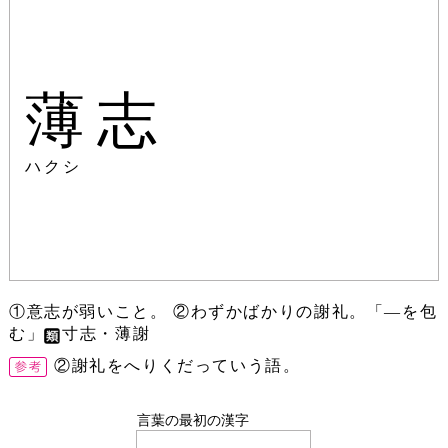
薄志
ハクシ
①意志が弱いこと。 ②わずかばかりの謝礼。「―を包
む」
寸志・薄謝
②謝礼をへりくだっていう語。
言葉の最初の漢字